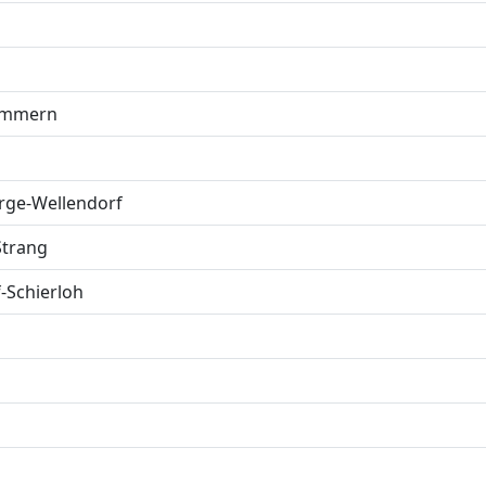
immern
rge-Wellendorf
Strang
-Schierloh