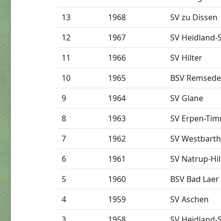
13
1968
SV zu Dissen
12
1967
SV Heidland-
11
1966
SV Hilter
10
1965
BSV Remsede
9
1964
SV Glane
8
1963
SV Erpen-Ti
7
1962
SV Westbart
6
1961
SV Natrup-Hil
5
1960
BSV Bad Laer
4
1959
SV Aschen
3
1958
SV Heidland-