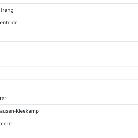
Strang
enfelde
ter
hausen-Kleekamp
mmern