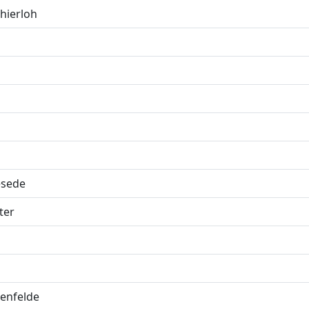
hierloh
esede
ter
enfelde