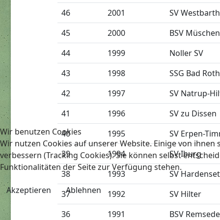
46
2001
SV Westbart
45
2000
BSV Müschen
44
1999
Noller SV
43
1998
SSG Bad Roth
42
1997
SV Natrup-Hil
41
1996
SV zu Dissen
Wir benutzen Cookies
40
1995
SV Erpen-Ti
Wir nutzen Cookies auf unserer Website. Einige von ihnen s
39
1994
SV Iburg
verbessern (Tracking Cookies). Sie können selbst entscheid
Funktionalitäten der Seite zur Verfügung stehen.
38
1993
SV Hardenset
Akzeptieren
Ablehnen
37
1992
SV Hilter
36
1991
BSV Remsede