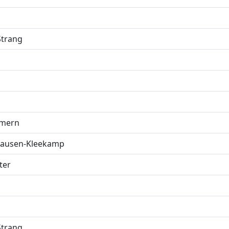
Strang
mmern
hausen-Kleekamp
ter
Strang