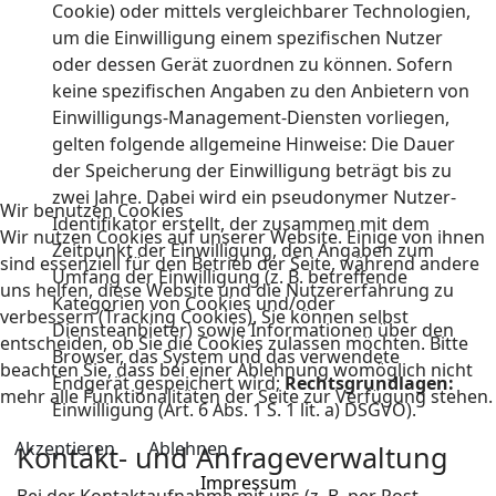
Cookie) oder mittels vergleichbarer Technologien,
um die Einwilligung einem spezifischen Nutzer
oder dessen Gerät zuordnen zu können. Sofern
keine spezifischen Angaben zu den Anbietern von
Einwilligungs-Management-Diensten vorliegen,
gelten folgende allgemeine Hinweise: Die Dauer
der Speicherung der Einwilligung beträgt bis zu
zwei Jahre. Dabei wird ein pseudonymer Nutzer-
Wir benutzen Cookies
Identifikator erstellt, der zusammen mit dem
Wir nutzen Cookies auf unserer Website. Einige von ihnen
Zeitpunkt der Einwilligung, den Angaben zum
sind essenziell für den Betrieb der Seite, während andere
Umfang der Einwilligung (z. B. betreffende
uns helfen, diese Website und die Nutzererfahrung zu
Kategorien von Cookies und/oder
verbessern (Tracking Cookies). Sie können selbst
Diensteanbieter) sowie Informationen über den
entscheiden, ob Sie die Cookies zulassen möchten. Bitte
Browser, das System und das verwendete
beachten Sie, dass bei einer Ablehnung womöglich nicht
Endgerät gespeichert wird;
Rechtsgrundlagen:
mehr alle Funktionalitäten der Seite zur Verfügung stehen.
Einwilligung (Art. 6 Abs. 1 S. 1 lit. a) DSGVO).
Akzeptieren
Ablehnen
Kontakt- und Anfrageverwaltung
Impressum