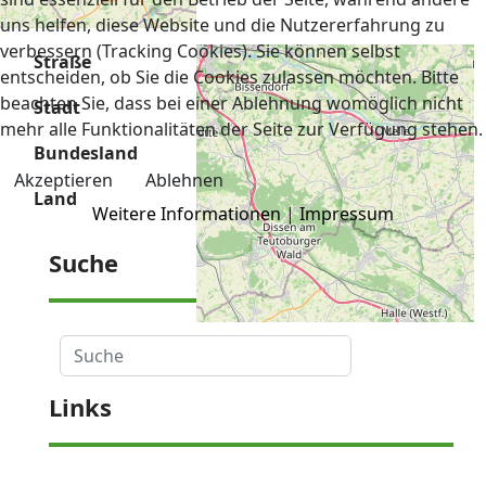
uns helfen, diese Website und die Nutzererfahrung zu
verbessern (Tracking Cookies). Sie können selbst
Straße
Zur Fuchskuhle 18
entscheiden, ob Sie die Cookies zulassen möchten. Bitte
beachten Sie, dass bei einer Ablehnung womöglich nicht
Stadt
49214 Bad Rothenfelde
mehr alle Funktionalitäten der Seite zur Verfügung stehen.
Bundesland
Niedersachsen
Akzeptieren
Ablehnen
Land
Deutschland
Weitere Informationen
|
Impressum
Suche
Suche
Links